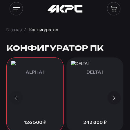
Конфигуратор ПК: сборка ПК онлайн по комплектующим, собрать 
Главная
Конфигуратор
КОНФИГУРАТОР ПК
ALPHA I
DELTA I
126 500
₽
242 800
₽