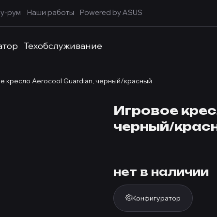
у-рум
Наши работы
Powered by ASUS
атор
Техобслуживание
е кресло Aerocool Guardian, черный/красный
Игровое крес
черный/крас
нет в наличии
Конфигуратор