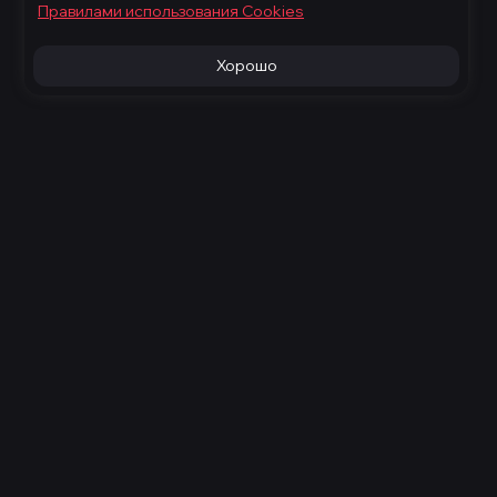
Правилами использования Cооkies
Хорошо
800 350-83-82
дневно с 10:00 до 21:00