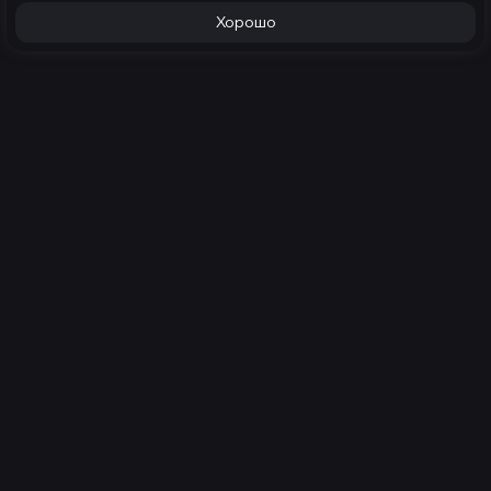
Хорошо
Продукция
Услуги
Игровые компьютеры
Техническое
обслуживание
Готовые компьютеры
Конфигуратор
Каталог
Компания
Мониторы
Контакты
Клавиатуры
Доставка
Мышки
Оплата