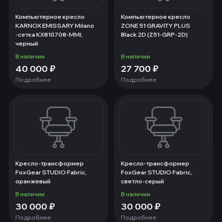
Компьютерное кресло
Компьютерное кресло
KARNOX EMISSARY Milano
ZONE 51 GRAVITY PLUS
-сетка KX810708-MMI,
Black 2D (Z51-GRP-2D)
черный
В наличии
В наличии
40 000
₽
27 700
₽
Подробнее
Подробнее
Кресло-трансформер
Кресло-трансформер
FoxGear STUDIO Fabric,
FoxGear STUDIO Fabric,
оранжевый
светло-серый
В наличии
В наличии
30 000
₽
30 000
₽
Подробнее
Подробнее