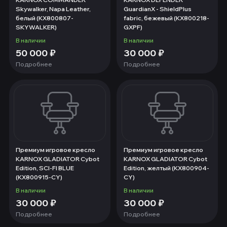
Skywalker, Napa Leather,
GuardianX - ShieldPlus
белый (KX800807-
fabric, бежевый (KX800218-
SKYWALKER)
GXPF)
В наличии
В наличии
50 000
₽
30 000
₽
Подробнее
Подробнее
Премиум игровое кресло
Премиум игровое кресло
KARNOX GLADIATOR Cybot
KARNOX GLADIATOR Cybot
Edition, SCI-FI BLUE
Edition, желтый (KX800904-
(KX800915-CY)
CY)
В наличии
В наличии
30 000
₽
30 000
₽
Подробнее
Подробнее