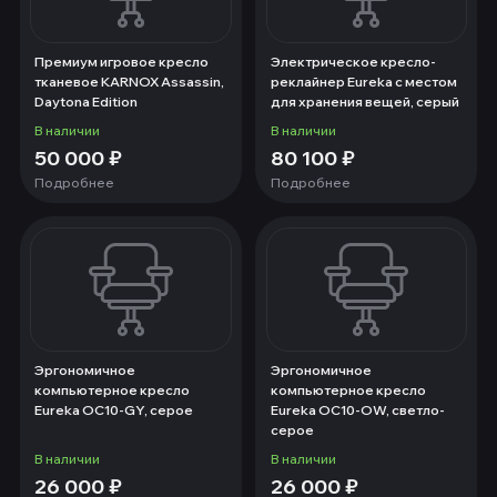
Премиум игровое кресло
Электрическое кресло-
тканевое KARNOX Assassin,
реклайнер Eureka с местом
Daytona Edition
для хранения вещей, серый
В наличии
В наличии
50 000
₽
80 100
₽
Подробнее
Подробнее
Эргономичное
Эргономичное
компьютерное кресло
компьютерное кресло
Eureka OC10-GY, серое
Eureka OC10-OW, светло-
серое
В наличии
В наличии
26 000
₽
26 000
₽