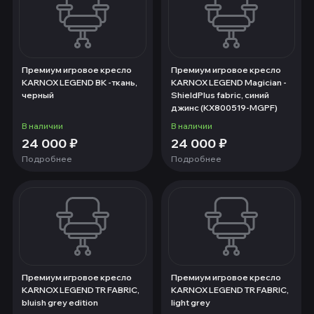
Премиум игровое кресло
Премиум игровое кресло
KARNOX LEGEND BK -ткань,
KARNOX LEGEND Magician -
черный
ShieldPlus fabric, синий
джинс (KX800519-MGPF)
В наличии
В наличии
24 000
₽
24 000
₽
Подробнее
Подробнее
Премиум игровое кресло
Премиум игровое кресло
KARNOX LEGEND TR FABRIC,
KARNOX LEGEND TR FABRIC,
bluish grey edition
light grey