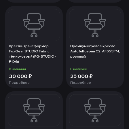
Кресло-трансформер
Премиум игровое кресло
FoxGear STUDIO Fabric,
Autofull серия C2, AF055PM,
тёмно-серый (FG-STUDIO-
розовый
F-DG)
В наличии
В наличии
30 000
₽
25 000
₽
Подробнее
Подробнее