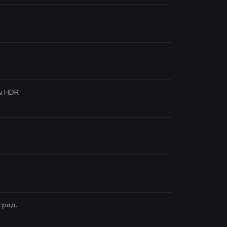
ы HDR
град.