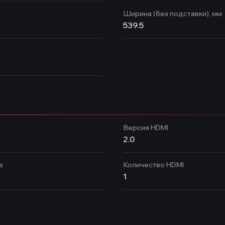
Ширина (без подставки), мм
539.5
Версия HDMI
2.0
в
Количество HDMI
1