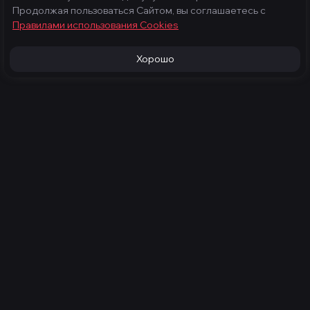
Продолжая пользоваться Сайтом, вы соглашаетесь с
Правилами использования Cооkies
Хорошо
Продукция
Услуги
Игровые компьютеры
Техническое
обслуживание
Готовые компьютеры
Конфигуратор
Каталог
Компания
Мониторы
Контакты