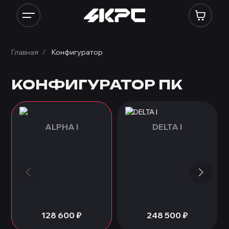
Конфигуратор ПК: сборка ПК онлайн по комплектующим, собрать 
Главная
Конфигуратор
КОНФИГУРАТОР ПК
ALPHA I
DELTA I
128 600
₽
248 500
₽