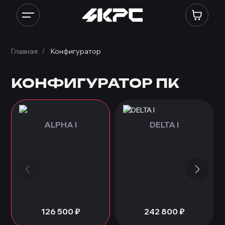
Конфигуратор ПК: сборка ПК онлайн по комплектующим, собрать 
Главная
Конфигуратор
КОНФИГУРАТОР ПК
ALPHA I
DELTA I
126 500
₽
242 800
₽